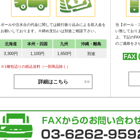
ポールや注水台の代金に関しては銀行振り込みによる前入金を
当【ポール・ス
お願いしております。※締め支払いは別途ご相談下さい。
い致しており
上、下記のF
のご連絡をさ
北海道
本州・四国
九州
沖縄・離島
3,300円
1,100円
1,650円
別途
※1梱包辺りの税込送料（一部商品除く）
詳細はこちら