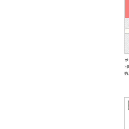
ポ
回
購